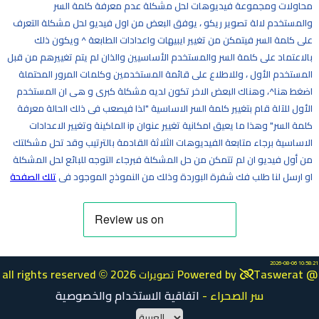
محاولات ومجموعة فيديوهات لحل مشكلة عدم معرفة كلمة السر
والمستخدم لالة تصوير ريكو ، يوفق البعض من اول فيديو لحل مشكلة التعرف
على كلمة السر فيتمكن من تغيير ايبيهات واعدادات الطابعة ^ ويكون ذلك
بالاعتماد على كلمة السر والمستخدم الأساسيين والذان لم يتم تغييرهم من قبل
المستخدم الأول ، وللاطلاع على قائمة المستخدمين وكلمات المرور المحتملة
اضغط هنا^، وهناك البعض الاخر تكون لديه مشكلة كبرى و هى ان المستخدم
الأول للآلة قام بتغيير كلمة السر الاساسية "لذا فيصعب فى ذلك الحالة معرفة
كلمة السر" وهذا ما يعيق امكانية تغيير عنوان ip الماكينة وتغيير الاعدادات
الاساسية برجاء متابعة الفيديوهات الثلاثة القادمة بالترتيب وقد تحل مشكلتك
من أول فيديو ان لم تتمكن من حل المشكلة فبرجاء التوجه للبائع لحل المشكلة
او ارسل لنا طلب فك شفرة البوردة وذلك من النموذج الموجود فى
تلك الصفحة
2026-08-06 10:58:21
all rights reserved
2026 Powered by
Taswerat @
تصويرات
©
سر الصحراء
-
اتفاقية الاستخدام والخصوصية