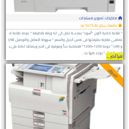
ماكينات تصوير مستندات
طابعة ريكو sp 5410 dn
* طباعة احادية اللون “أسود” بسرعــة تصل الى 42 ورقة بالدقيقة.* جودة طباعة لا
تضاهى مقارنة بمثيلاتها فى نفس الجيل والسعر.* سهولة التعامل والتوصيل USB
و LAN * جودة 1200×1200* اقتصادية جداً وموفرة فى الحبر ويمكنك اعادة ملىء
الحبر بالمنزل.* يوجد منها جد...
اقرأ أكثر ...
السوق