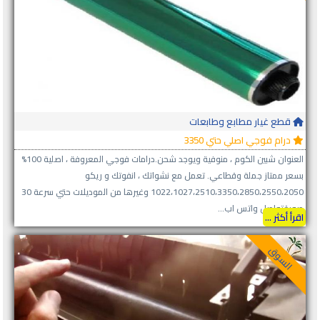
قطع غيار مطابع وطابعات
درام فوجي اصلي حتي 3350
العنوان شبين الكوم ، منوفية ويوجد شحن.درامات فوجي المعروفة ، اصلية 100%
بسعر ممتاز جملة وقطاعي. تعمل مع نشواتك ، انفوتك و ريكو
1022،1027،2510،3350،2850،2550،2050 وغيرها من الموديلات حتي سرعة 30
صورةتواصل واتس اب...
اقرأ أكثر ...
السوق