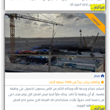
لأول مرة من إدارة المرور التا...
اقرأ أكثر ...
موضوع
مصر
وظائف براتب يبدأ من 7000 سبعة آلاف
السلام عليكم ورحمة الله وبركاته الكثير من الناس يسعون للحصول علي وظيفة
مناسبة ، أو أي وظيفة اياً كانت. وذلك نظراً لندرة فرص العمل التي توفر مرتب اعلي
من خمسة الاف جنيهاً، فأردت مشاركتكم تلك الفرصة الاي ستتيح لكم العمل
بمشروع الطاقة النووية ...
اقرأ أكثر ...