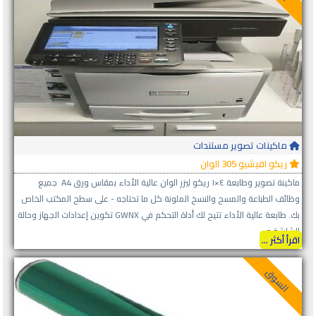
ماكينات تصوير مستندات
ريكو افيشيو 305 الوان
ماكينة تصوير وطابعة ٤×١ ريكو ليزر الوان عالية الأداء بمقاس ورق A4 جميع
وظائف الطباعة والمسح والنسخ الملونة كل ما تحتاجه - على سطح المكتب الخاص
بك. طابعة عالية الأداء تتيح لك أداة التحكم في GWNX تكوين إعدادات الجهاز وحالة
الشاشة و...
اقرأ أكثر ...
السوق