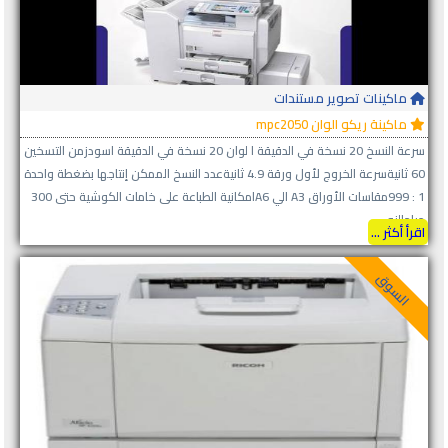
ماكينات تصوير مستندات
ماكينة ريكو الوان mpc2050
سرعة النسخ 20 نسخة في الدقيقة ا لوان 20 نسخة في الدقيقة اسودزمن التسخين
60 ثانيةسرعة الخروج لأول ورقة 4.9 ثانيةعدد النسخ الممكن إنتاجها بضغطة واحدة
1 : 999مقاسات الأوراق A3 الي A6امكانية الطباعة على خامات الكوشية حتى 300
جرامالزو...
اقرأ أكثر ...
السوق