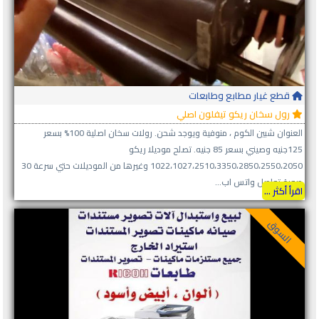
قطع غيار مطابع وطابعات
رول سخان ريكو تيفلون اصلي
العنوان شبين الكوم ، منوفية ويوجد شحن. رولات سخان اصلية 100% بسعر
125جنيه وصيني بسعر 85 جنيه. تصلح موديلا ريكو
1022،1027،2510،3350،2850،2550،2050 وغيرها من الموديلات حتي سرعة 30
صورة تواصل واتس اب...
اقرأ أكثر ...
السوق