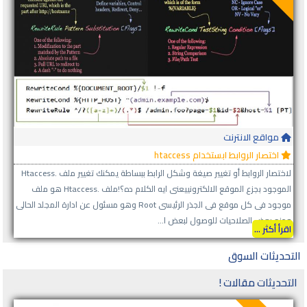
مواقع الانترنت
اختصار الروابط ابستخدام htaccess
لاختصار الروابط أو تغيير صيغة وشكل الرابط ببساطة يمكنك تغيير ملف .htaccess
الموجود بجزع الموقع الالكترونييعنى ايه الكلام ده؟!ملف .htaccess هو ملف
موجود فى كل موقع فى الجذر الرئيسى Root وهو مسئول عن ادارة المجلد الحالى
ومنح بعض الصلاحيات للوصول لبعض ا...
اقرأ أكثر ...
التحديثات السوق
التحديثات مقالات !