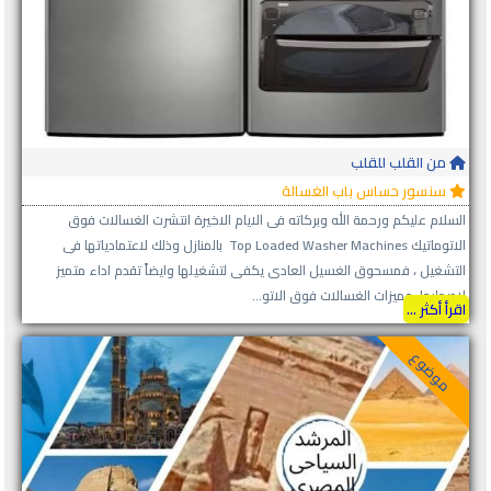
من القلب للقلب
سنسور حساس باب الغسالة
السلام عليكم ورحمة الله وبركاته فى الايام الاخيرة انتشرت الغسالات فوق
الاتوماتيك Top Loaded Washer Machines بالمنازل وذلك لاعتمادياتها فى
التشغيل ، فمسحوق الغسيل العادى يكفى لتشغيلها وايضاً تقدم اداء متميز
لاصحابها. مميزات الغسالات فوق الاتو...
اقرأ أكثر ...
موضوع