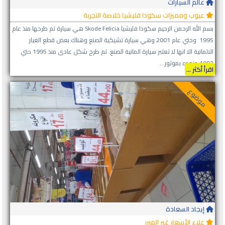
عالم السيارات
عيوب ومميزات سكودا فليشيا خلاصة التجربة
بسم الله الرحمن الرحيم سكودا فليشيا Skode Felicia هي سيارة تم طرحها منذ عام
1995 وحتي عام 2001 وهي سيارة تشيكية الصنع وهناك بعض قطع الغيار
الالمانية الا انها لا تعتبر سيارة المانية الصنع. تم طرح شكل عادى منذ 1995 حتي
1997 مزوده بموتور...
اقرأ أكثر ...
موضوع
إيجاد السعادة
غلاء الأسعار غير المبرر