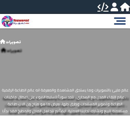
تصويرات
عالم مليئ بالتصويرات وما يستحق المشاهدة والمعرفة انه عالم الطباعة الرقمية
، عالم التقاء المدن مع الصحاري . نتحد سوياً لتسليط الضوء علي اعطال ماكينات
الطباعة وتصوير المستندات وطرق حلها، نعرض ما هو متاح من الات طباعة
مستعملة للبيع ونشارك تحاربنا العملية. ايضاً لم نتجاهل المنزل والمطبخ فقد بدأنا
في إضافة افضل وصفات واكلات شعبية مصرية. > شرحنا دروس تعلم لغات مثل
الروسية والإنجليزية وفي تطبيقات