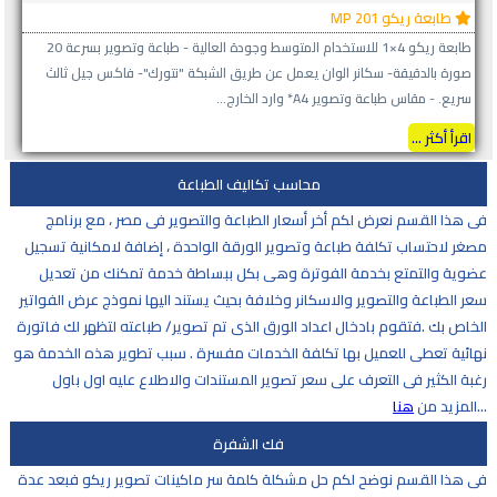
طابعة ريكو MP 201
طابعة ريكو 4×1 للاستخدام المتوسط وجودة العالية - طباعة وتصوير بسرعة 20
صورة بالدقيقة- سكانر الوان يعمل عن طريق الشبكة "نتورك"- فاكس جيل ثالث
سريع. - مقاس طباعة وتصوير A4* وارد الخارج...
اقرأ أكثر ...
محاسب تكاليف الطباعة
فى هذا القسم نعرض لكم أخر أسعار الطباعة والتصوير فى مصر ، مع برنامج
مصغر لاحتساب تكلفة طباعة وتصوير الورقة الواحدة ، إضافة لامكانية تسجيل
عضوية والتمتع بخدمة الفوترة وهى بكل ببساطة خدمة تمكنك من تعديل
سعر الطباعة والتصوير والاسكانر وخلافة بحيث يستند اليها نموذج عرض الفواتير
الخاص بك .فتقوم بادخال اعداد الورق الذى تم تصوير/ طباعته لتظهر لك فاتورة
نهائية تعطى للعميل بها تكلفة الخدمات مفسرة . سبب تطوير هذه الخدمة هو
رغبة الكثير فى التعرف على سعر تصوير المستندات والاطلاع عليه اول باول
...المزيد من
هنا
فك الشفرة
فى هذا القسم نوضح لكم حل مشكلة كلمة سر ماكينات تصوير ريكو فبعد عدة