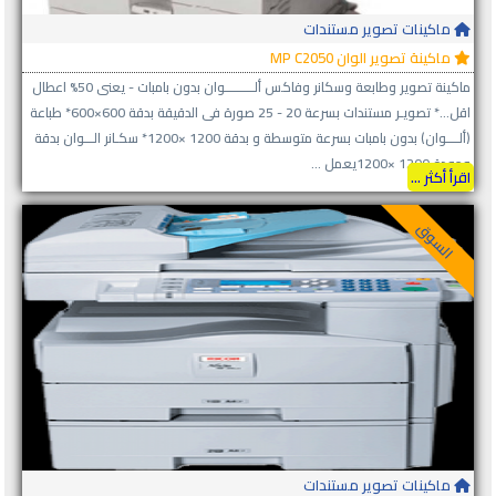
ماكينات تصوير مستندات
ماكينة تصوير الوان MP C2050
ماكينة تصوير وطابعة وسكانر وفاكس ألـــــــــوان بدون بامبات - يعنى 50% اعطال
اقل...* تصويـر مستندات بسرعة 20 - 25 صورة فى الدقيقة بدقة 600×600* طباعة
(ألــــوان) بدون بامبات بسرعة متوسطة و بدقة 1200 ×1200* سكـانر الـــوان بدقة
وجودة 1200 ×1200يعمل ...
اقرأ أكثر ...
السوق
ماكينات تصوير مستندات