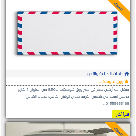
السوق
خامات الطباعة والأحبار
ورق فلوسكاب
بفضل الله أرخص سعر فى مصر ورق فلوسكاب ب8.50 بس العنوان 7 شارع
جرجس اسعد عين شمس الغربيه ميدان الونش القاهره لطلبات الشاحن
01555666198...
اقرأ أكثر ...
السوق