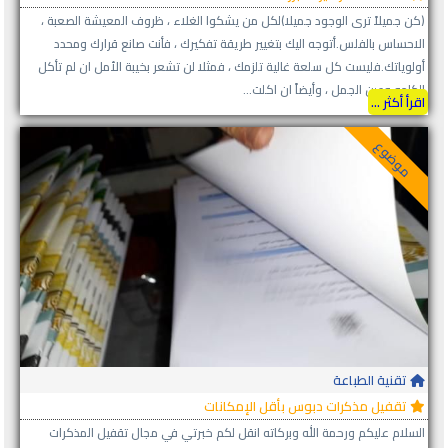
(كن جميلاً ترى الوجود جميلا)لكل من يشكوا الغلاء ، ظروف المعيشة الصعبة ،
الاحساس بالفلس.أتوجه اليك بتغيير طريقة تفكيرك ، فأنت صانع قرارك ومحدد
أولوياتك.فليست كل سلعة غالية تلزمك ، فمثلا لن تشعر بخيبة الأمل ان لم تأكل
الكاجو وعين الجمل ، وأيضاً ان اكلت...
اقرأ أكثر ...
موضوع
تقنية الطباعة
تقفيل مذكرات دبوس بأقل الإمكانات
السلام عليكم ورحمة الله وبركاته انقل لكم خبرتي في مجال تقفيل المذكرات