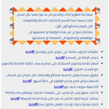
سعياً منا لتطوير الذات وتقديم كل ما هو مفيد لكل انسان
فقد خصصنا هذا القسم للابتكارات الحديثة والتطبيقات
التى نقوم بانشائها أول بأول.
يمكنكم تتبع اى من هذه الراوابط او تضميينها فى
مواقعكم واضافتها الى المفضلة او مشاركتها
تطبيقات اندرويد متاحة على جوجل بلاي وويندوز
رابط
حساب الزكاة فى الاسلام
رابط
أسعار طباعة وتصوير المستندات فى مصر وحساب تكلفة الطباعة والتصوير
مع التحديث الدورى
رابط
تطبيق مبسط يعمل كحاسبة للبضائع والاصناف لكل تتمكن من احتساب
الاسعار بشكل اسرع وعدم الوقوع فى خطأ السهو.
رابط
أكاديمية سويف لايف بنها
رابط
اذا كنت مطور ويب او متدرب على تطبيقات الانترنت ومتعلم html,js,css
يمكنك تجربة الكود الخاص بك من خلال هذه الاداة البسيطة
رابط
اختبار صلاحية رغبات ورديات العمل بالكول سنتر
رابط