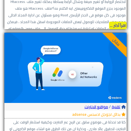
لاختصار الروابط أو تغيير صيغة وشكل الرابط ببساطة يمكنك تغيير ملف .htaccess
الموجود بجزع الموقع الالكترونييعنى ايه الكلام ده؟!ملف .htaccess هو ملف
موجود فى كل موقع فى الجذر الرئيسى Root وهو مسئول عن ادارة المجلد الحالى
ومنح بعض الصلاحيات للوصول لبعض الملفات الموجودة اسفل هذا المجلد ، فيمكن
اقرأ أكثر ...
اخفاء اسماء الملفات او اعادة تسميتها او حظر الوصول الى ملف معين بالموقع او
بالمجلد.اولاً قم بفتح ملف .htaccess وتحريره ووضع الكود التالى وجرب بنفسك
مقال
النتائج:RewriteEngine Onهذا الكود يقوم بتفعيل اختصار الروابط او بمعنى اخى
اعادة تسمية الروابطأسفل الكود تقوم بكتابة الروابط التى سوف تستخدمها بالطريقة
التالية.RewriteRule ^اسم الملف الجديد$ الرابط القديمعلى سبيل المثال هذا الكود
يقوم باعادة تسمية صفحة الموقع Index.php الى Index.htmlRewriteEngine
OnRewriteRule ^index.html$ Index.php NCمعني الكود السابق وتفسير كل
جزئية به: ^ يدل الرمز على بدائة الرابط المختصر $ يدل على نهائة الرابط المختصر
Index.html تدل على الرابط المختصر نفسه Index.php هو الرابط الاساسي الذي تم
اختصارة [NC] علامة تعني عدم حساسية الاحرف سواء IndEx.htmL او Index.html
فجميعهم سواية FLAGمثال آخرRewriteEngine OnRewriteRule ^topic-(.).html$
Topic.php?action=read&id=$1فى هذا المثال قمنا بتغيير الرابط الأصلى بالكامل
تقنية
/
مواقع الانترنت
وتمية الموضوع Topic-3.html ما يعنى اننا غيرنا المتغير هو الآخر والتوضيح فيما
بدائل لجوجل ادسنس adsense
يلىفى الرابط الجديد كتبنا (.) : وهو ما يعنى أننا قلنا للخادم انتظر سوف نضع شيئا مكان
كنا قد تحدثنا فى موضوع سابق عن الربح عبر الانترنت وكيفية استثمار الوقت على
.فى الرابط القديم وضعنا $ قبل المتغير المراد تعديله ووضعى بالرابط الجديد هنا سيتم
الانترنت لتحقيق عائد مادى ، وذكرنا ان من تلك الطرق هو انشاء موقع الكترونى او
اعادة توجيه الموقع الى Taswerat.com/topic-15.html للرابط التالي