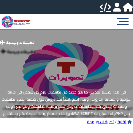
تطبيقات وبرمجة
في هذا القسم تجد كل ما هو جديد من تطبيقات تلزم كل شخص في حياته
اليومية والعملية. اندرويد ، ويب ، ايفونايضاً تجد دروس حول كيفية انشاء تطبيقات
ومنصات إطلاق تلك التطبيقات. دروس تعلم برمجة التطبيقات ومواقع الويب
وإنشاء الاسكريبتات الخاصة بكم باستخدام :JAVA SCRIPT جافا سكرياتPHP بس
اتش بيHTMLCSSREACTCORDOVA
تقنية
/
تطبيقات وبرمجة