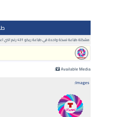
طبا
مشكلة طباعة نسخة واحدة في طباعة ريكو 431 رغم انني اعطي الامر باكثر من نسخة في ملفات الورد وpdf
Available Media:
Images: