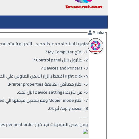
Banha
منور يا استاذ احمد عبدالمجيد... الأمر لو بتبعته لعدة صفحات وبيتنفذ كصفحة واحدة بتتبع الاتي كما بالصورة
1- افتح My Computer ?
2- كنترول بانل Control panel ?
3- Devices and Printers ?
4- right click اضغط بالزرار الايمن للماوس علي الطابعة التي تسبب المشكلة.
5- اختار خصائص الطابعة Printer properties.
6- من شريط Device settings انزل تحت.
7- اختار Mopier mode وقم بتعديل قيمتها الي Disabled.
8- اضغط Apply ثم Ok.
----
ومن بعض الموديلات تجد خيار Print multiable pages per print order تخليها Enabled