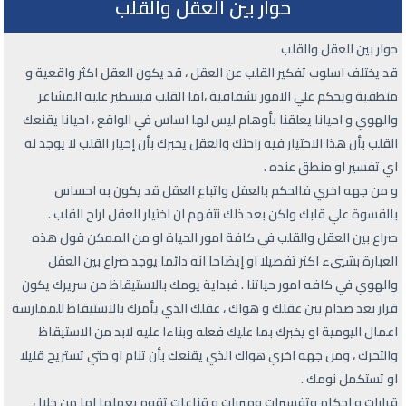
حوار بين العقل والقلب
حوار بين العقل والقلب
قد يختلف اسلوب تفكير القلب عن العقل ، قد يكون العقل اكثر واقعية و
منطقية ويحكم علي الامور بشفافية ،اما القلب فيسطير عليه المشاعر
والهوي و احيانا يعلقنا بأوهام ليس لها اساس في الواقع ، احيانا يقنعك
القلب بأن هذا الاختيار فيه راحتك والعقل يخبرك بأن إخيار القلب لا يوجد له
اي تفسير او منطق عنده .
و من جهه اخري فالحكم بالعقل واتباع العقل قد يكون به احساس
بالقسوة علي قلبك ولكن بعد ذلك نتفهم ان اختيار العقل اراح القلب .
صراع بين العقل والقلب في كافة امور الحياة او من الممكن قول هذه
العبارة بشييء اكثر تفصيلا او إيضاحا انه دائما يوجد صراع بين العقل
والهوي في كافه امور حياتنا . فبداية يومك بالاستيقاظ من سريرك يكون
قرار بعد صدام بين عقلك و هواك ، عقلك الذي يأمرك بالاستيقاظ للممارسة
اعمال اليومية او يخبرك بما عليك فعله وبناءا عليه لابد من الاستيقاظ
والتحرك ، ومن جهه اخري هواك الذي يقنعك بأن تنام او حتي تستريح قليلا
او تستكمل نومك .
قرارات و احكام وتفسيرات ومبررات و قناعات تقوم بعملها اما من خلال