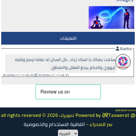
التعليقات
Banha
سلمت يمناك يا استاذ زياد ، كل انسان له عقله ليميز وقلبه
ليهوي والحكم يرجع للعقل والمنطق
2019/04/17-17:49:33
2019/04/17-17:49:33
2026-08-09 12:37:04
all rights reserved
2026 Powered by
Taswerat @
تصويرات
©
سر الصحراء
-
اتفاقية الاستخدام والخصوصية