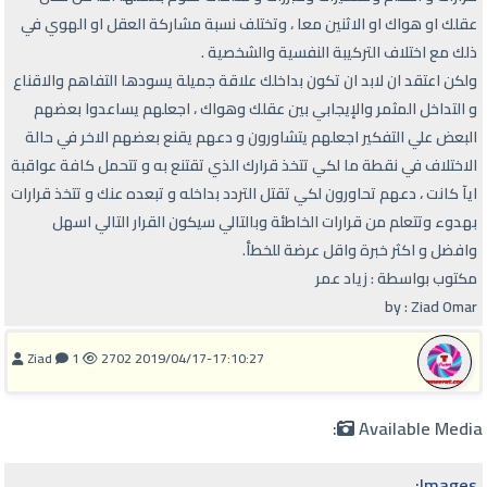
عقلك او هواك او الاثنين معا ، وتختلف نسبة مشاركة العقل او الهوي في
ذلك مع اختلاف التركيبة النفسية والشخصية .
ولكن اعتقد ان لابد ان تكون بداخلك علاقة جميلة يسودها التفاهم والاقناع
و التداخل المثمر والإيجابي بين عقلك وهواك ، اجعلهم يساعدوا بعضهم
البعض علي التفكير اجعلهم يتشاورون و دعهم يقنع بعضهم الاخر في حالة
الاختلاف في نقطة ما لكي تتخذ قرارك الذي تقتنع به و تتحمل كافة عواقبة
ايآ كانت ، دعهم تحاورون لكي تقتل التردد بداخله و تبعده عنك و تتخذ قرارات
بهدوء وتتعلم من قرارات الخاطئة وبالتالي سيكون القرار التالي اسهل
وافضل و اكثر خبرة واقل عرضة للخطأ.
مكتوب بواسطة : زياد عمر
by : Ziad Omar
Ziad
1
2702
2019/04/17-17:10:27
Available Media:
Images: