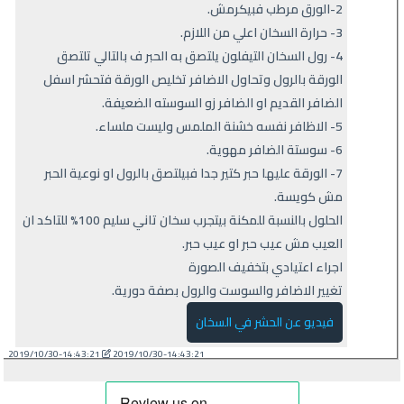
2-الورق مرطب فبيكرمش.
3- حرارة السخان اعلي من اللازم.
4- رول السخان التيفلون يلتصق به الحبر ف بالتالي تلتصق
الورقة بالرول وتحاول الاضافر تخليص الورقة فتحشر اسفل
الضافر القديم او الضافر زو السوسته الضعيفة.
5- الاظافر نفسه خشنة الملمس وليست ملساء.
6- سوستة الضافر مهوية.
7- الورقة عليها حبر كتير جدا فبيلتصق بالرول او نوعية الحبر
مش كويسة.
الحلول بالنسبة للمكنة بيتجرب سخان تاني سليم 100% للتاكد ان
العيب مش عيب حبر او عيب حبر.
اجراء اعتيادي بتخفيف الصورة
تغيير الاضافر والسوست والرول بصفة دورية.
فيديو عن الحشر في السخان
2019/10/30-14:43:21
2019/10/30-14:43:21