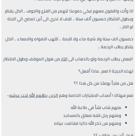
انا وأنت واقفون معهم نبكي دموعنا تنهمر من الفزع والخوف .. الكل ينتظر
ويطول الانتظار خمسون ألف سنة .. تقف لا تدري الى أين تمضي الي الجنة
او النار ..
خمسون الف سنة ولا شربة ماء ولا لقمة .. تلتهب الافواه والامعاء .. الكل
ينتظر يطلب الرحمة ..
البعض يطلب الرحمة ولو بالذهاب الى
النار
من هول الموقف وطول الانتظار
لهذه الدرجة !! نعم ..ماذا أفعل؟
هل من ملجأ يومئذ من كل هذا ؟؟
نعم فهناك ! أصحاب الامتيازات الخاصة وهم
الذين يظلهم الله تحت عرشه
:-
منهم شاب نشأ في طاعة الله
ومنهم رجل قلبه معلق بالمساجد
ومنهم من ذكر الله خاليا ففاضت عيناه
فهل أنت من هؤلاء ؟؟