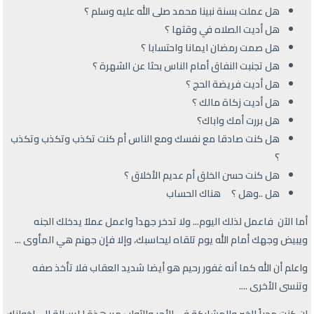
هل عملت بسنة نبينا محمد صلى الله عليه وسلم ؟
هل أديت الصلاه في وقتها ؟
هل صمت رمضان ايمانا واحتسابا ؟
هل تجنبت النفاق أمام الناس بحثا عن الشهرة ؟
هل أديت فريضة الحج ؟
هل أديت زكاة مالك ؟
هل بررت أمك واباك؟
هل كنت صادقا مع نفسك ومع الناس أم كنت تكذب وتكذب وتكذب
؟
هل كنت حسن الخلق أم عديم الأخلاق ؟
هل ..وهل ؟ هناك الحساب
أما الآن فاعمل لذلك اليوم... ولا تدخر جهداَ واعمل عملاَ يدخلك الجنه
ويبيض وجهك أمام الله يوم تلقاه ليحاسبك، وإلا فإن جهنم هي المأوى ...
واعلم أن الله كما أنه غفور رحيم هو أيضا شديد العقاب فلا تأخذ صفه
وتنسى الأخرى ....