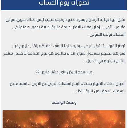
تصورات يوم الحساب
تخيل انها نهاية الزمان ويسود هدوء رهيب عجيب ليس هناك سوى موتى
وقبور ، انتهى الزمان وفات الاوان صيحة عالية رهيبة يدوي صوتها في
الفضاء توقظ الموتى .
تبعثر القبور .. تنشق الارض .. يخرج منها البشر ، "حفاة عراة" , عليهم غبار
قبورهم ..كلهم يسرعون يلبون النداء فاليوم هو يوم القيامة لا كلام ، فينظر
الناس حولهم في ذهول ..
هل هذه الارض التي عشنا عليها ؟؟
الجبال دكت .. الانهار جفت .. البحار اشتعلت الارض غير الارض ... لسماء غير
السماء.. لا مفر من تلبية النداء ..
وقعت الواقعة