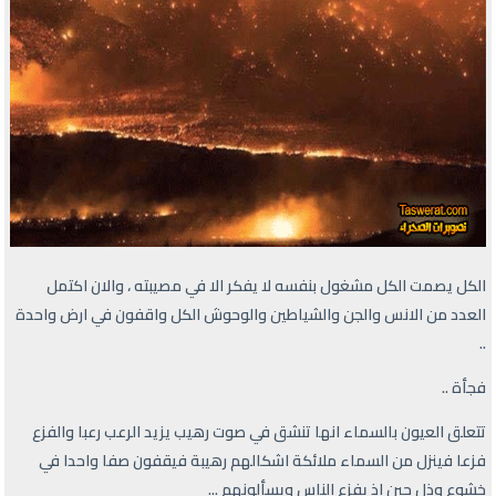
الكل يصمت الكل مشغول بنفسه لا يفكر الا في مصيبته ، والان اكتمل
العدد من الانس والجن والشياطين والوحوش الكل واقفون في ارض واحدة
..
فجأة ..
تتعلق العيون بالسماء انها تنشق في صوت رهيب يزيد الرعب رعبا والفزع
فزعا فينزل من السماء ملائكة اشكالهم رهيبة فيقفون صفا واحدا في
خشوع وذل حين اذٍ يفزع الناس ويسألونهم ...