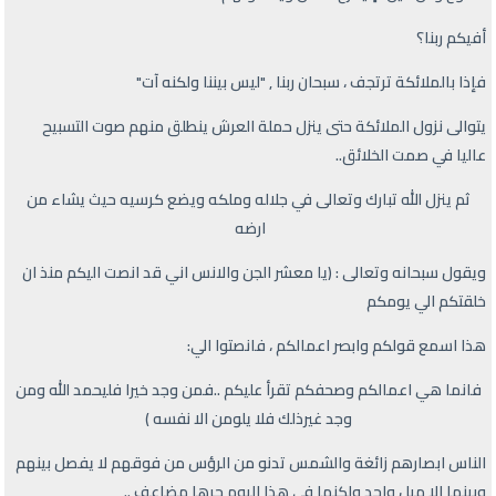
أفيكم ربنا؟
فإذا بالملائكة ترتجف ، سبحان ربنا , "ليس بيننا ولكنه آت"
يتوالى نزول الملائكة حتى ينزل حملة العرش ينطلق منهم صوت التسبيح
عاليا في صمت الخلائق..
ثم ينزل الله تبارك وتعالى في جلاله وملكه ويضع كرسيه حيث يشاء من
ارضه
ويقول سبحانه وتعالى : (يا معشر الجن والانس اني قد انصت اليكم منذ ان
خلقتكم الي يومكم
هذا اسمع قولكم وابصر اعمالكم ، فانصتوا الي:
فانما هي اعمالكم وصحفكم تقرأ عليكم ..فمن وجد خيرا فليحمد الله ومن
وجد غيرذلك فلا يلومن الا نفسه )
الناس ابصارهم زائغة والشمس تدنو من الرؤس من فوقهم لا يفصل بينهم
وبينها الا ميل واحد ولكنها في هذا اليوم حرها مضاعف ..