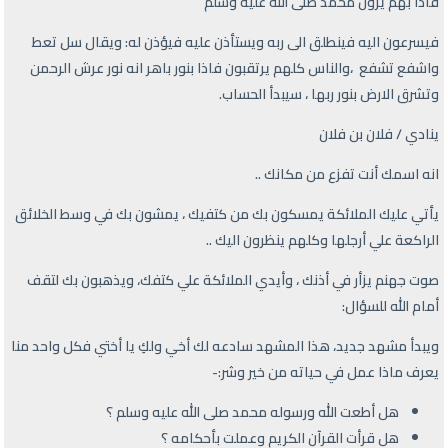
فاذا بهم يرون محمد صلى الله عليه وسلم
فيسرعون اليه فينطلق الى ربه ويستأذن عليه فيؤذن له: ويقال سل تعط
واشفع تشفع ،والناس كلهم يرتقبون فاذا بنور باهر انه نور عرش الرحمن
وتشرق الارض بنور ربها ، سيبدأ الحساب.
ينادي / فلان بن فلان
انه اسمك أنت تفزع من مكانك ..
يأتي عليك الملائكة يمسكون بك من كتفيك ، يمشون بك في وسط الخلائق
الراكعة علي أرجلها وكلهم ينظرون اليك ..
صوت جهنم يزأر في أذنك ، وأيدي الملائكة علي كتفك، ويذهبون بك لتقف
أمام الله للسؤال:
ويبدأ مشهد جديد، هذا المشهد سادعه لك أخي ولكِ يا أختي فكل واحد منا
يعرف ماذا عمل في حياته من خير وشر:-
هل أطعت الله ورسوله محمد صلى الله عليه وسلم ؟
هل قرأت القرآن الكريم وعملت بأحكامه ؟