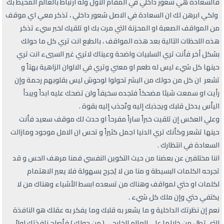
فالسعادة هي شعور داخلي في المقام الاول وله ارتباط بالعالم المحيط بك
ولكي ابرهن لك ان السعادة في الاصل شعور داخلي ، تذكر معي اي موقف
من المواقف الصعبة او المحزنة التي مرت بك او تلقيك لخبر سيء تذكر
هذه اللحظات التالية بعد هذه المواقف ، بالطبع انت تري كل ما حولك
بشكل أخر فأنت تري السلبيات واضحة وعيناك لاتري غير السييء انت تري
حينها كل شيء ليس له طعم او معني وتري في الالوان الزاهية بهتاً و
تشعر ان كل من حولك من البشر تحولوا لوحوش ليس بقلوبهم رحمة وإن
رأيت او سمعت شيئا مضحكاً فتجده سخيفاً ولن تضحك عليه ابداً ويبدأ
اليأس يدخل قلبك ويجذبك إليه وتُجذب إليه بقوة .
وعلي العكس إن تلقيت خبراً ساراً مفرحاً او حدث لك موقف سعيد فأنت
حينها تشعر وكأنك تري الدنيا اجمل كثيراً و تحس ان الامل موجود ومازالت
السعادة في انتظارك .
اننا مختلفين عن بعضنا من حيث التكوين النفسي فمنا مرهف الحس و قد
تجرحه الكلمات البسيطة و منا من لا يُجرح بسهولة فلا يعير الاهتمام
لكلمات او حتي لمواقف وهناك من تسعده ابسط الأشياء وهناك من لا
يكتفي حتي وإن ملك كل شيء .
نعم إن نظرتك الداخلية و ما يشعر به قلبك وما يفكر به عقلك هو النافذة
التي تطل من خلالها علي العالم الخارجي ( من حولك ) فأصلح نافذتك اولاً