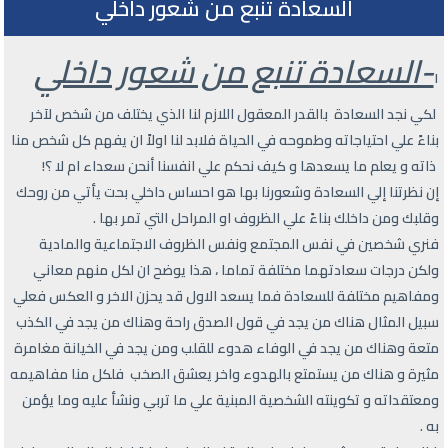
السعادة تنبع من شعور داخلي
-السعادة تنبع من شعور داخلي
١
لكي نجد السعادة بالقدر المعقول اللازم لنا الذي يختلف من شخص لآخر
بناءً علي احتياجاته وطموحه في الحياة فلابد لنا اولاً ان يفهم كل شخص منا
ذاته و يعلم ما يسعدها و كيف نحكم علي انفسنا أنحن سعداء ام لا ؟!
إن نظرتنا إلي السعادة وشعورنا بها هو احساس داخلي بحت يأتي من روحك
وقلبك ومن داخلك بناءً علي الظروف او المراحل التي تمر بها .
فنري شخصين في نفس المجتمع ونفس الظروف الاجتماعية والمادية
ولكن درجات سعادتهما مختلفة تماما ، هذا يوضح ان لكل منهم معاني
ومفاهيم مختلفة للسعادة فما يسعد الاول قد يحزن الاخر و العكس فعلي
سبيل المثال هناك من يجد في قول الصدق راحة وهناك من يجد في الكذب
متعة وهناك من يجد في الوفاء هدوء للقلب ومن يجد في الخيانة مغامرة
مثيرة و هناك من يستمتع بالهدوء واخر يعشق الصخب فلكل منا مفاهيمه
ومعتقداته و تكوينته الشخصية المبنية علي ما تربي ونشأ عليه وما يؤمن
به .