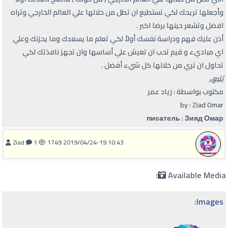
وأجعلها تريحك لكي تستطيع ان تطل من خلالها علي العالم الخارجي وتراه
افضل وتشعر حينها برضا اكبر .
أذن عليك فهم ودراسة نفسك أولاً لكي تعلم ما يسعدك وما يحزنك وعلي
اي مباديء و قيم تحب ان تعيش علي أساسها وان تجهز نافذتك لكي
تحاول ان تري من خلالها كل شيء أفضل .
يُتبع،،
مكتوب بواسطة : زياد عمر
by : Ziad Omar
писатель : Зияд Омар
Ziad
1
1749
2019/04/24-19:10:43
Available Media:
Images: