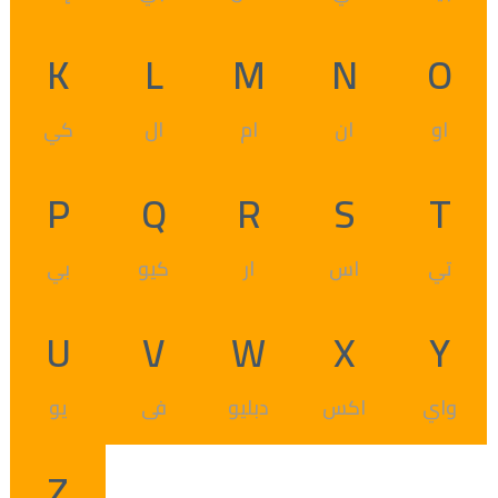
K
L
M
N
O
او
ان
ام
ال
كي
P
Q
R
S
T
تي
اس
ار
كيو
بي
U
V
W
X
Y
واي
اكس
دبليو
فى
يو
Z