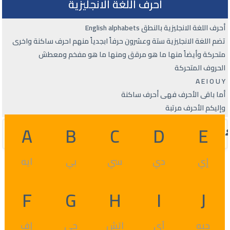
أحرف اللغة الانجليزية
أحرف اللغة الانجليزية بالنطق English alphabets
تضم اللغة الانجليزية ستة وعشرون حرفاً ابجدياً منهم احرف ساكنة واخرى
متحركة وأيضاً منها ما هو مرقق ومنها ما هو مفخم ومعطش
الحروف المتحركة
A E I O U Y
أما باقى الأحرف فهى أحرف ساكنة
وإليكم الأحرف مرتبة
A
B
C
D
E
إي
دي
سي
بي
ايه
F
G
H
I
J
جيه
آي
اتش
جي
إف