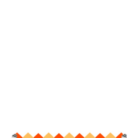
التصوير GOOGLE: HTTPS://BIT.LY/3AFJZFT HUAWEI:
HTTPS://APPGALLERY.HUAWEI.COM/APP/C108123955 IF YOU'RE RUNNING
WINDOWS 8.1 OR WINDOWS 7, SEE FIX PRINTER PROBLEMS IN WINDOWS 7
AND WINDOWS 8.1. IF YOU NEED HELP INSTALLING YOUR PRINTER