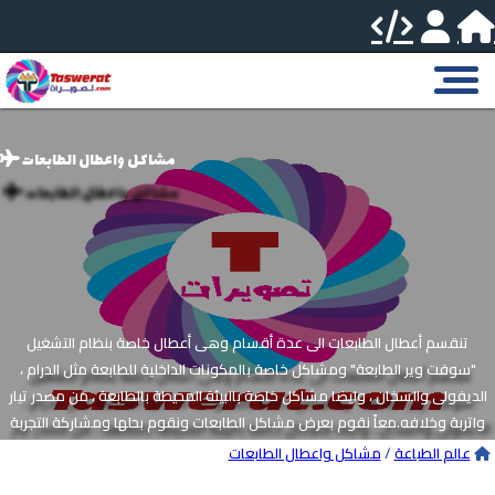
مشاكل واعطال الطابعات
تنقسم أعطال الطابعات الى عدة أقسام وهى أعطال خاصة بنظام التشغيل
"سوفت وير الطابعة" ومشاكل خاصة بالمكونات الداخلية للطابعة مثل الدرام ،
الديفولى والسخان ، وايضا مشاكل خاصة بالبيئة المحيطة بالطابعة ، من مصدر تيار
واتربة وخلافه.معاً نقوم بعرض مشاكل الطابعات ونقوم بحلها ومشاركة التجربة
ليعم النفع على الجميعALL PRINTERS AND COPIERS FAULT ERROR CODES
عالم الطباعة
/
مشاكل واعطال الطابعات
WORKS ON ANDROID DEVICES التطبيق الشامل لاعطال الطابعات وماكينات