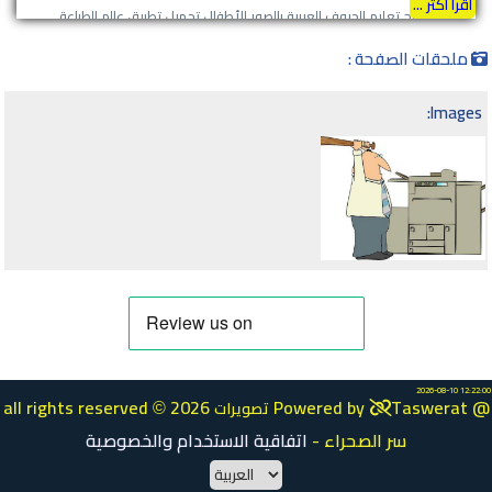
اقرأ أكثر ...
تحميل برنامج تعليم الحروف العربية بالصور للأطفال تحميل تطبيق عالم الطباعة
C220,RICOH SP C221,RICOH SP C222,RICOH SP C231,RICOH SP C232,RICOH
لاعطال الطابعات الشائعة والكودية
SP C240,RICOH SP C242,RICOH SP C250,RICOH SP C252,RICOH SP
ملحقات الصفحة :
C311,RICOH SP C312,RICOH PRO C751 حصرياً من سر الصحراء برنامج أعطال ريكو
الكودية للويندوز يعمل على نظام Windows 7 فما فوق. البرنامج به موديلات اشكال
Images:
وألوان ، يعمل بدون اتصال بالانترنت او متصلاً زى ما تحب اللغة الرئيسية الانجليزية ،
متقلقش بضغطة زار على اي عطل يطلعلك ترجمة جوجل عربى او روسي او المانى
رابط التحميل Http://up-4ever.org/d/BQw7حقوق الملكية ، مفيش - انشر تؤجر
2026-08-10 12:22:00
all rights reserved
2026 Powered by
Taswerat @
تصويرات
©
سر الصحراء
-
اتفاقية الاستخدام والخصوصية